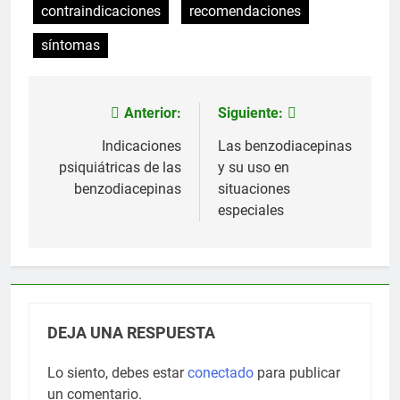
contraindicaciones
recomendaciones
síntomas
Anterior:
Siguiente:
Navegación
de
Indicaciones
Las benzodiacepinas
psiquiátricas de las
y su uso en
entradas
benzodiacepinas
situaciones
especiales
DEJA UNA RESPUESTA
Lo siento, debes estar
conectado
para publicar
un comentario.